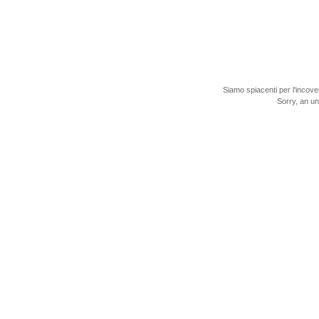
Siamo spiacenti per l'incove
Sorry, an u