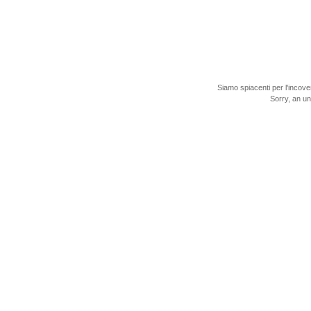
Siamo spiacenti per l'incove
Sorry, an u