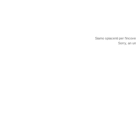
Siamo spiacenti per l'incove
Sorry, an u